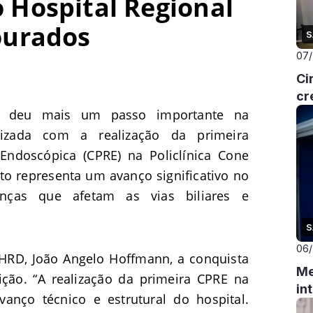
 Hospital Regional
ourados
S
07
Ci
cr
s deu mais um passo importante na
lizada com a realização da primeira
 Endoscópica (CPRE) na Policlínica Cone
nto representa um avanço significativo no
nças que afetam as vias biliares e
S
06
 HRD, João Angelo Hoffmann, a conquista
Me
ição. “A realização da primeira CPRE na
in
vanço técnico e estrutural do hospital.