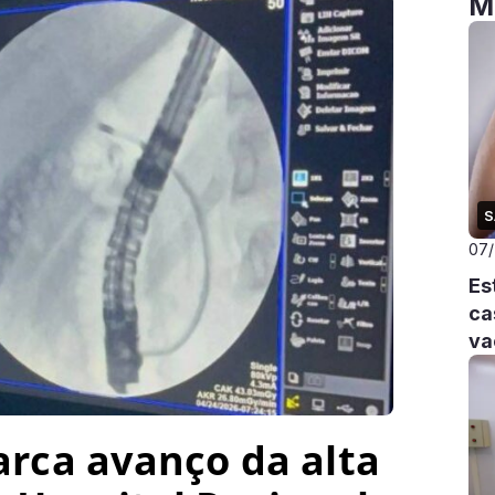
M
S
07
Es
ca
va
rca avanço da alta